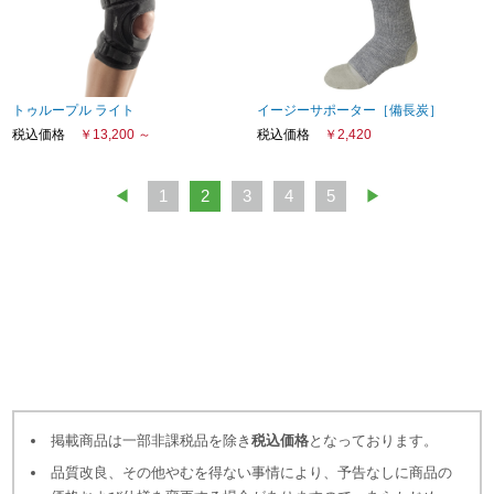
トゥループル ライト
イージーサポーター［備長炭］
税込価格
￥13,200 ～
税込価格
￥2,420
◀
1
2
3
4
5
▶
掲載商品は一部非課税品を除き
税込価格
となっております。
品質改良、その他やむを得ない事情により、予告なしに商品の