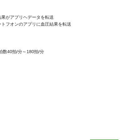
結果がアプリヘデータを転送
ートフオンのアプリに血圧結果を転送
拍数40拍/分～180拍/分