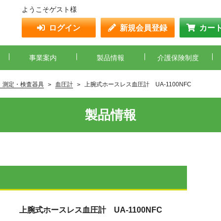
ようこそゲスト様
ログイン
新規会員登録
カー
事業案内
製品情報
介護保険制度
・測定・検査器具
血圧計
上腕式ホースレス血圧計 UA-1100NFC
製品情報
上腕式ホースレス血圧計 UA-1100NFC