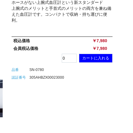
ホースがない上腕式血圧計という新スタンダード
上腕式のメリットと手首式のメリットの両方を兼ね備
えた血圧計です。コンパクトで収納・持ち運びに便
利。
税込価格
￥7,980
会員税込価格
￥7,980
品番
SN-0780
Elastic Tape S+
OKYU-PON (おきゅポン)
認証番号
305AHBZX00023000