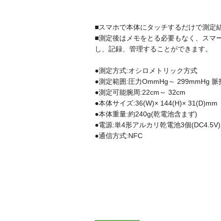
■スマホで本体にタッチするだけで測定
■測定後はメモをとる必要もなく、スマ
し、記録、管理することができます。
●測定方式:オシロメトリック方式
●測定範囲:圧力OmmHg～ 299mmHg 脈
●測定可能腕周:22cm～ 32cm
●本体サイズ:36(W)× 144(H)× 31(D)mm
●本体重量:約240g(乾電池含まず)
●電源:単4形アルカリ乾電池3個(DC4.5V)
●通信方式:NFC