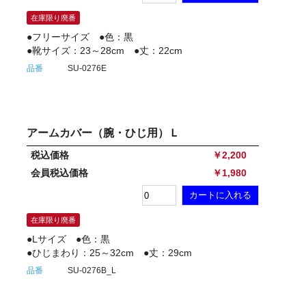
在庫限り廃番
●フリーサイズ ●色：黒
●靴サイズ：23～28cm ●丈：22cm
品番
SU-0276E
アームカバー（腕・ひじ用）Ｌ
税込価格
￥2,200
会員税込価格
￥1,980
在庫限り廃番
●Lサイズ ●色：黒
●ひじまわり：25～32cm ●丈：29cm
品番
SU-0276B_L