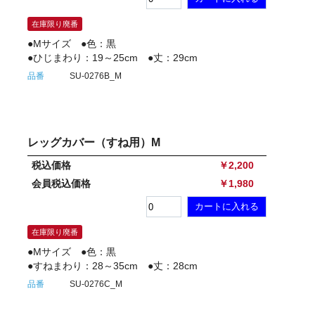
在庫限り廃番
●Mサイズ ●色：黒
●ひじまわり：19～25cm ●丈：29cm
品番
SU-0276B_M
レッグカバー（すね用）M
税込価格
￥2,200
会員税込価格
￥1,980
在庫限り廃番
●Mサイズ ●色：黒
●すねまわり：28～35cm ●丈：28cm
品番
SU-0276C_M