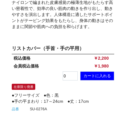
ナイロンで編まれた皮膚感覚の極薄生地がもたらす高
い密着性で、効率の良い筋肉の動きを作り出し、動き
やすさを演出します。人体構造に適したサポートポイ
ントがテーピング効果をもたらし、身体の動きはその
ままに関節や筋肉への負担を和らげます。
リストカバー（手首・手の平用）
税込価格
￥2,200
会員税込価格
￥1,980
Elastic Tape S+
在庫限り廃番
●フリーサイズ ●色：黒
●手の平まわり：17～24cm ●丈：17cm
品番
SU-0276A