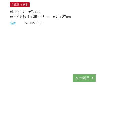
在庫限り廃番
●Lサイズ ●色：黒
●ひざまわり：35～43cm ●丈：27cm
品番
SU-0276D_L
次の製品